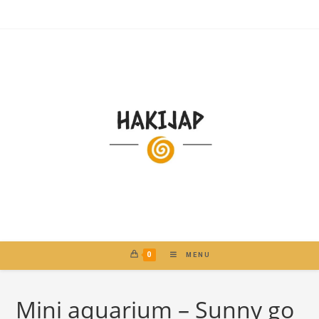
0
MENU
Mini aquarium – Sunny go