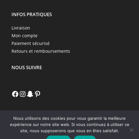
INFOS PRATIQUES
Livraison
Mon compte
Paiement sécurisé
Retours et remboursements
NOUS SUIVRE
Nous utilisons des cookies pour vous garantir la meilleure
expérience sur notre site web. Si vous continuez à utiliser ce
Copyright - WordPress Theme by OceanWP
site, nous supposerons que vous en êtes satisfait.
Les fans de mangas ont du style !