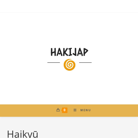
0
MENU
Haikyū